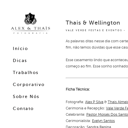
Thais & Wellington
VALE VERDE FESTAS E EVENTOS
As palavras ditas nesse dia com ce
fim, não temos dúvidas que esse casa
Início
Esse casamento lindo que acontece
Dicas
começo ao fim. Esse sonho sonhado 
Trabalhos
Corporativo
Ficha Técnica:
Sobre Nós
Fotografia:
Alex P Silva
&
Thais Almei
Cerimonia e Recepção:
Vale Verde F
Contato
Celebrante:
Pastor Moisés Dos Santo
Cerimonialista:
Evelyn Santos
Decoração:
Sandra Regina