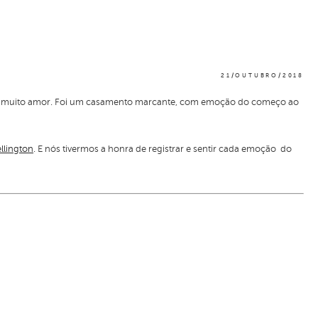
21/OUTUBRO/2018
 com muito amor. Foi um casamento marcante, com emoção do começo ao
llington
. E nós tivermos a honra de registrar e sentir cada emoção do