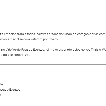
rteza emocionaram a todos, palavras tiradas do fundo do coração e ditas
l tão especial se completaram por inteiro.
u no
Vale Verde Festas e Eventos
, foi muito esperado pelos noivos
Thais
&
We
a dois se concretizou.
da
estas e Eventos
s