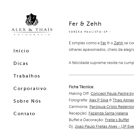
Fer & Zehh
VÁRZEA PAULISTA-SP
È simples como a
Fer
& o
Zehh
se co
olhares apaixonados, cheio de alegr
Início
A felicidade suprema reside na cump
Dicas
Trabalhos
Ficha Técnica:
Corporativo
Making Off:
Concept Paula Pastre by
Fotografia:
Alex P Silva
&
Thais Almei
Sobre Nós
Cerimonia:
Paróquia Cristo Redento
Recepção:
Fazenda Santa Helena
Contato
Buffet e Decoração:
Freita's Buffet
Dj:
Joao Paulo Freitas Alves - (JP Eve