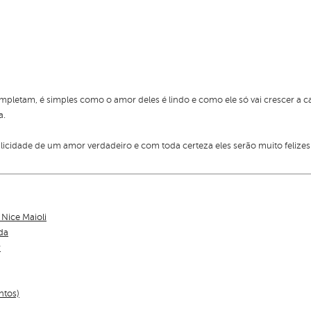
mpletam, é simples como o amor deles é lindo e como ele só vai crescer a ca
ia.
licidade de um amor verdadeiro e com toda certeza eles serão muito felizes
 Nice Maioli
da
r
ntos)