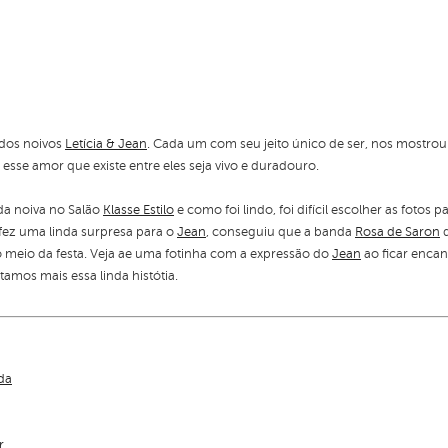
 dos noivos
Letícia & Jean
. Cada um com seu jeito único de ser, nos most
sse amor que existe entre eles seja vivo e duradouro.
da noiva no Salão
Klasse Estilo
e como foi lindo, foi difícil escolher as fotos 
 fez uma linda surpresa para o
Jean
, conseguiu que a banda
Rosa de Saron
q
 meio da festa. Veja ae uma fotinha com a expressão do
Jean
ao ficar encan
amos mais essa linda histótia.
da
r