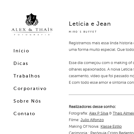
Letícia e Jean
MIRO'S BUFFET
Registramos mais essa linda historia
uma forma muito especial. Que todo e
Início
Esse dia começou com o making of 
Dicas
olhares apaixonados. A noiva Letícia
Trabalhos
casamento, vídeo que foi passado no
E com todo esse amor e sintonia cont
Corporativo
Sobre Nós
Real
izadores desse sonho:
Fotografia:
Alex P Silva
&
Thais Almei
Contato
Filme:
Julio Alfonzo
Making Of Noiva:
Klasse Estilo
Cerimonia :
Paróquia Cristo Redento